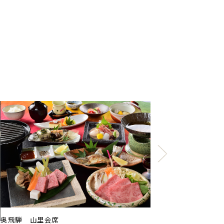
飛騨牛しゃぶしゃぶ
1泊2食 
奥飛騨 山里会席