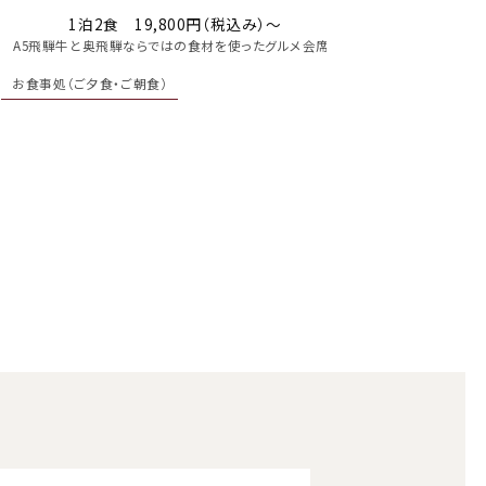
A5飛騨牛使用
1泊2食 19,800円（税込み）～
A5飛騨牛と奥飛騨ならではの食材を使ったグルメ会席。
お食事処（ご夕食・ご
お食事処（ご夕食・ご朝食）