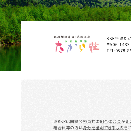
KKR平湯た
〒506-1433
TEL:
0578-8
※KKRは国家公務員共済組合連合会が組
組合員等の方は
身分を証明できるもの
を