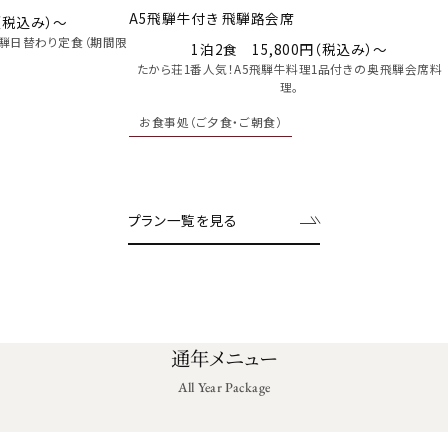
A5飛騨牛付き 飛騨路会席
円（税込み）～
騨日替わり定食（期間限
1泊2食 15,800円（税込み）～
たから荘1番人気！A5飛騨牛料理1品付きの奥飛騨会席料
理。
お食事処（ご夕食・ご朝食）
プラン一覧を見る
通年メニュー
All Year Package