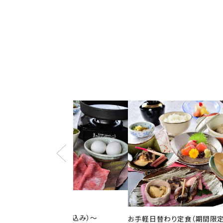
き焼き
1泊2食 18,800円（税込み）～
お手軽日替わり定食（期間限定