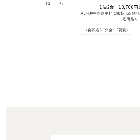
A5飛騨牛使用の奥飛騨すき焼きコース。
1泊2食 13,700
A5飛騨牛をお手軽に味わえる奥飛
（ご夕食・ご朝食）
定商品）。
お食事処（ご夕食・ご朝食）