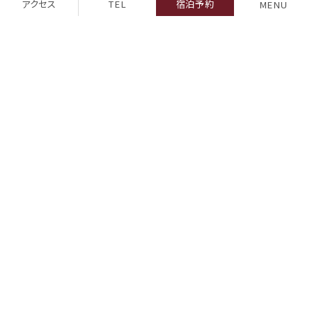
アクセス
TEL
宿泊予約
MENU
北海道・東北
関東
伊豆・箱根
甲信越
東海・北陸
近畿
中国・四国
九州